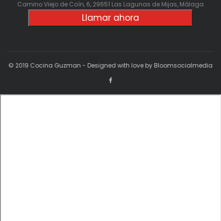
Camino Viejo de Coín, 6, 29651 Las Lagunas de Mijas, Málaga
Llamar ahora
© 2019 Cocina Guzman - Designed with love by Bloomsocialmedia