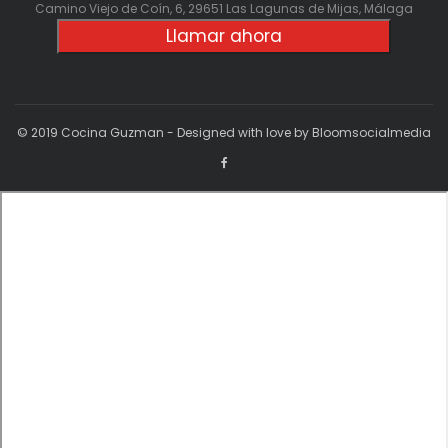
Camino Viejo de Coín, 6, 29651 Las Lagunas de Mijas, Málaga
Llamar ahora
© 2019 Cocina Guzman - Designed with love by Bloomsocialmedia