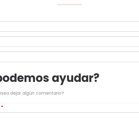
podemos ayudar?
esea dejar algún comentario?
s
*