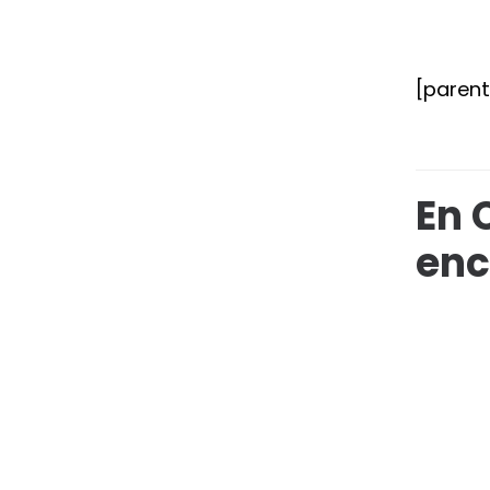
[paren
En 
enc