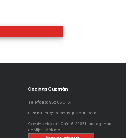
Cocinas Guzmán
Telefono
:
952 66 51 51
E-mail
: info@cocinasguzman.com
Camino Viejo de Coín, 6, 29651 Las Lagunas
de Mijas, Málaga