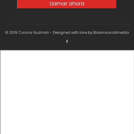
Llamar ahora
© 2019 Cocina Guzman - Designed with love by Bloomsocialmedia