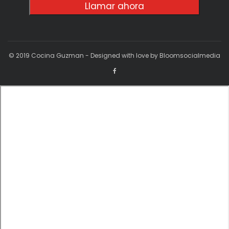
Llamar ahora
© 2019 Cocina Guzman - Designed with love by Bloomsocialmedia