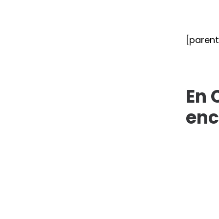
[paren
En 
enc