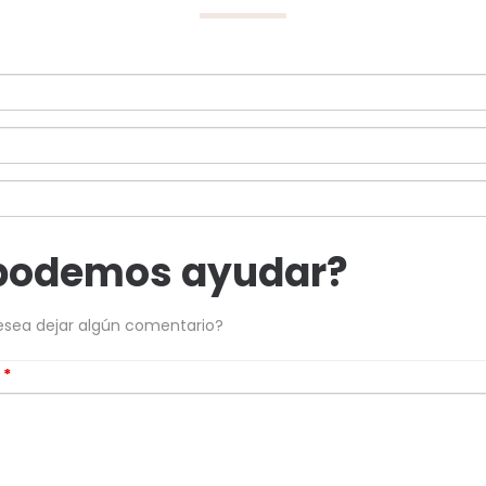
podemos ayudar?
esea dejar algún comentario?
s
*