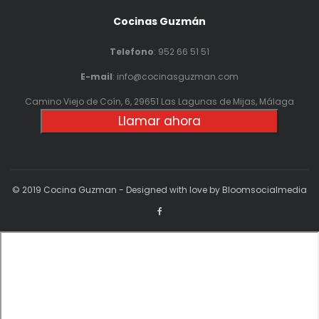
Cocinas Guzmán
Telefono
:
952 66 51 51
E-mail
: info@cocinasguzman.com
Camino Viejo de Coín, 6, 29651 Las Lagunas de Mijas, Málaga
Llamar ahora
© 2019 Cocina Guzman - Designed with love by Bloomsocialmedia