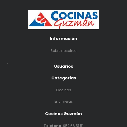
Información
Sobre nosotros
.
Usuarios
Categorias
Cocinas
Encimeras
Cocinas Guzmán
Telefono
:
952 66 51 51