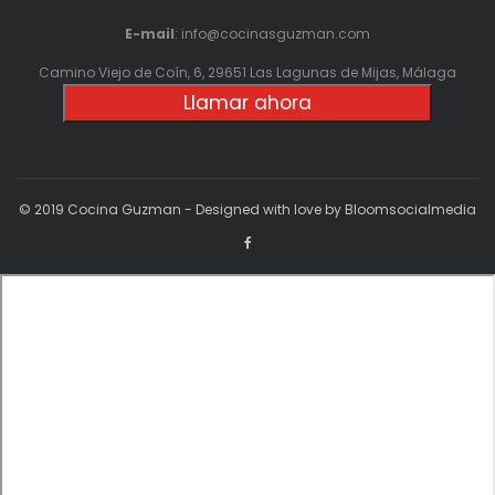
E-mail
: info@cocinasguzman.com
Camino Viejo de Coín, 6, 29651 Las Lagunas de Mijas, Málaga
Llamar ahora
© 2019 Cocina Guzman - Designed with love by Bloomsocialmedia