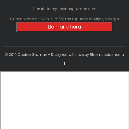
E-mail
: info@cocinasguzman.com
Camino Viejo de Coín, 6, 29651 Las Lagunas de Mijas, Málaga
Llamar ahora
© 2019 Cocina Guzman - Designed with love by Bloomsocialmedia