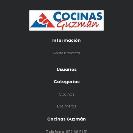
Información
Sobre nosotros
.
Usuarios
Categorias
Cocinas
Encimeras
Cocinas Guzmán
Telefono
:
952 66 51 51