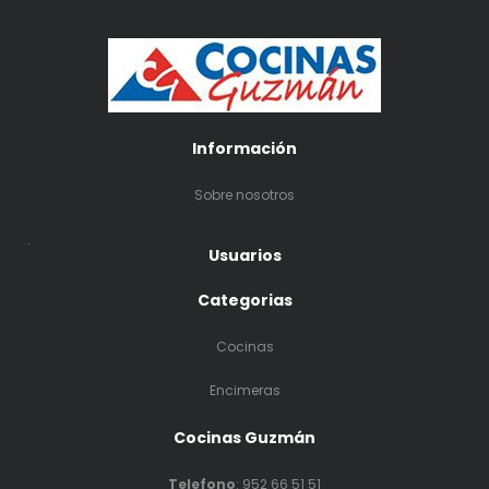
Información
Sobre nosotros
.
Usuarios
Categorias
Cocinas
Encimeras
Cocinas Guzmán
Telefono
:
952 66 51 51