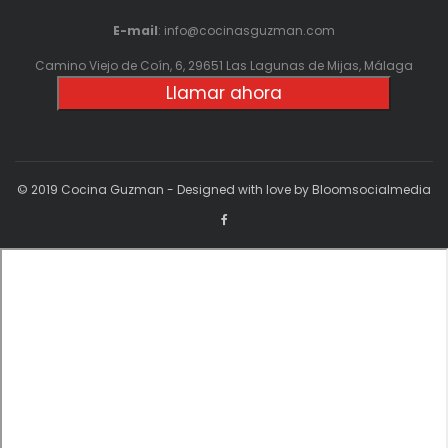
E-mail
: info@cocinasguzman.com
Camino Viejo de Coín, 6, 29651 Las Lagunas de Mijas, Málaga
Llamar ahora
© 2019 Cocina Guzman - Designed with love by Bloomsocialmedia