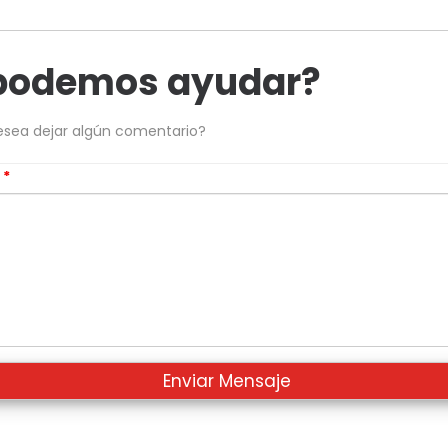
podemos ayudar?
esea dejar algún comentario?
s
*