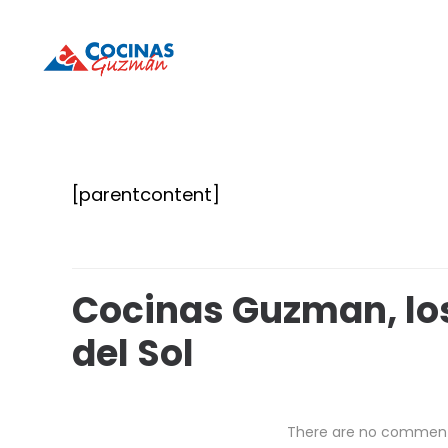
Cocinas
Cocinas
Guzmán
Guzmán
[parentcontent]
Cocinas Guzman, los
del Sol
There are no commen