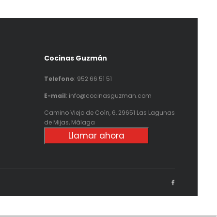
Cocinas Guzmán
Telefono
:
952 66 51 51
E-mail
: info@cocinasguzman.com
Camino Viejo de Coín, 6, 29651 Las Lagunas
de Mijas, Málaga
Llamar ahora