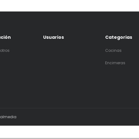
ación
Usuarios
Categorias
otros
Cocinas
Encimeras
ialmedia