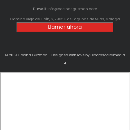
E-mail
: info@cocinasguzman.com
Camino Viejo de Coín, 6, 29651 Las Lagunas de Mijas, Málaga
Llamar ahora
© 2019 Cocina Guzman - Designed with love by Bloomsocialmedia