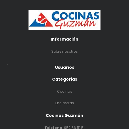
Información
Sobre nosotros
.
Usuarios
Categorias
Cocinas
Encimeras
Cocinas Guzmán
Telefono
:
952 66 51 51