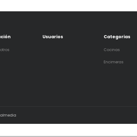
ación
Usuarios
Categorias
otros
Cocinas
Encimeras
ialmedia