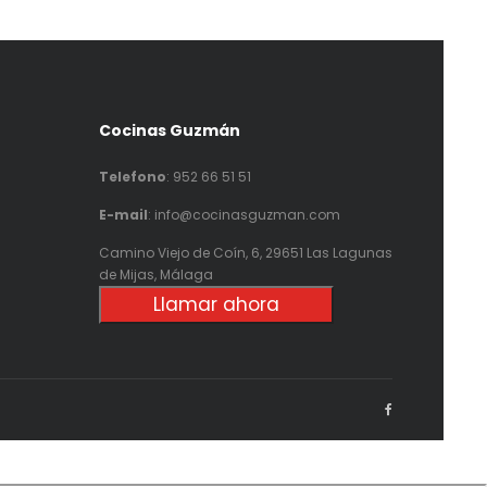
Cocinas Guzmán
Telefono
:
952 66 51 51
E-mail
: info@cocinasguzman.com
Camino Viejo de Coín, 6, 29651 Las Lagunas
de Mijas, Málaga
Llamar ahora