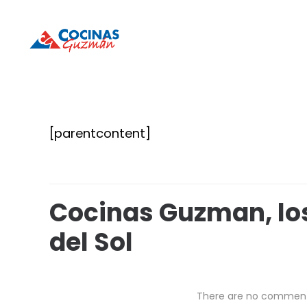
Cocinas
Cocinas
Guzmán
Guzmán
[parentcontent]
Cocinas Guzman, los
del Sol
There are no commen