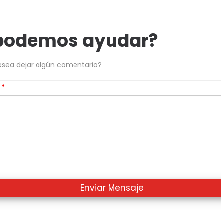
podemos ayudar?
esea dejar algún comentario?
s
*