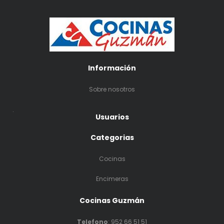
Información
Sobre nosotros
.
Usuarios
Categorias
Cocinas
Encimeras
Cocinas Guzmán
Telefono
:
952 66 51 51