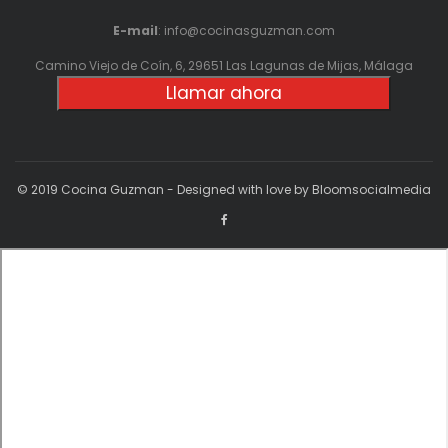
E-mail
: info@cocinasguzman.com
Camino Viejo de Coín, 6, 29651 Las Lagunas de Mijas, Málaga
Llamar ahora
© 2019 Cocina Guzman - Designed with love by Bloomsocialmedia