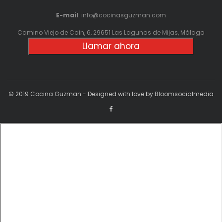
E-mail
: info@cocinasguzman.com
Camino Viejo de Coín, 6, 29651 Las Lagunas de Mijas, Málaga
Llamar ahora
© 2019 Cocina Guzman - Designed with love by Bloomsocialmedia