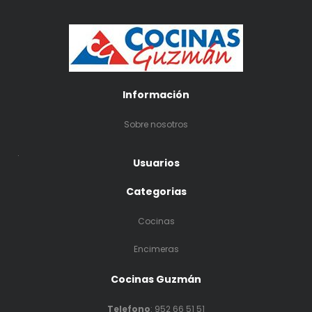
Información
Sobre nosotros
.
Usuarios
Categorias
Cocinas
Encimeras
Cocinas Guzmán
Telefono
:
952 66 51 51