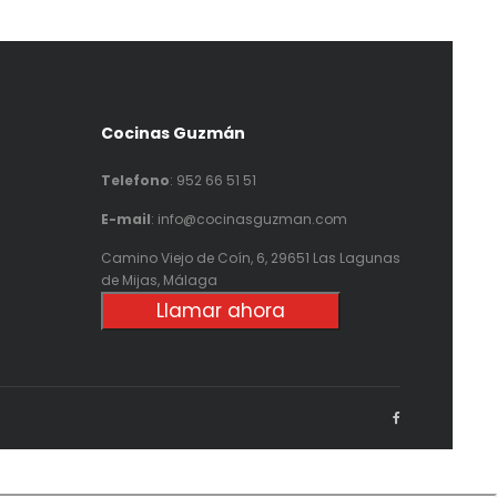
Cocinas Guzmán
Telefono
:
952 66 51 51
E-mail
: info@cocinasguzman.com
Camino Viejo de Coín, 6, 29651 Las Lagunas
de Mijas, Málaga
Llamar ahora