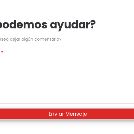
podemos ayudar?
esea dejar algún comentario?
s
*