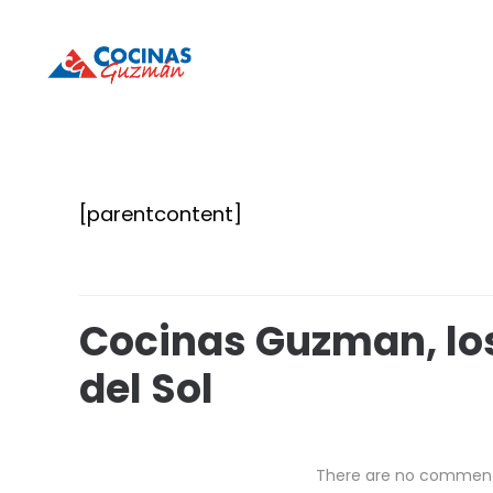
Cocinas
Cocinas
Guzmán
Guzmán
[parentcontent]
Cocinas Guzman, los
del Sol
There are no commen