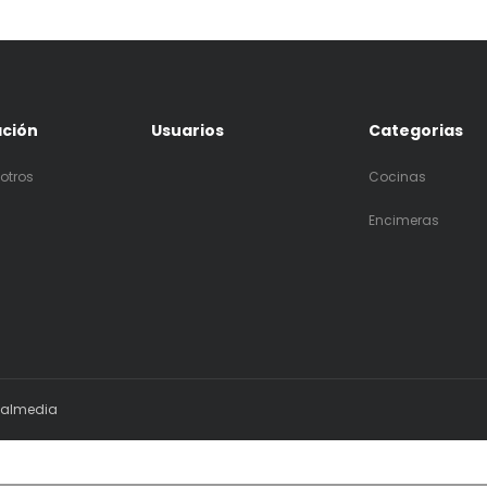
ación
Usuarios
Categorias
otros
Cocinas
Encimeras
ialmedia